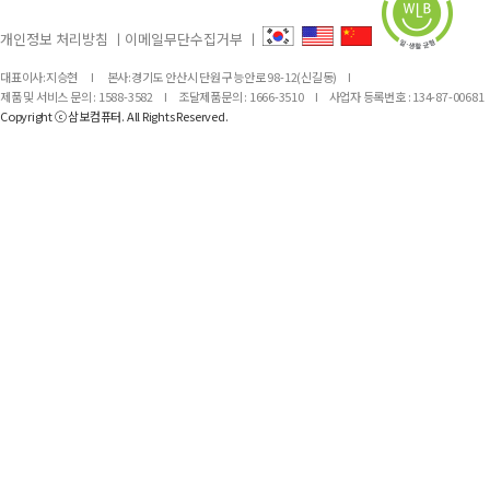
개인정보 처리방침
ㅣ
이메일무단수집거부
ㅣ
대표이사:지승현
I
본사:경기도 안산시 단원구 능안로 98-12(신길동)
I
제품 및 서비스 문의 : 1588-3582
I
조달제품문의 : 1666-3510
I
사업자 등록번호 : 134-87-00681
Copyright ⓒ 삼보컴퓨터. All Rights Reserved.