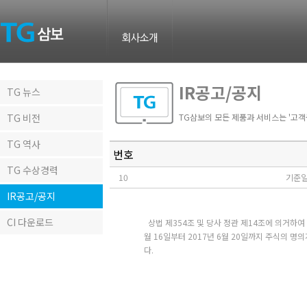
IR공고/공지
TG 뉴스
TG 비전
TG삼보의 모든 제품과 서비스는 '고
TG 역사
번호
TG 수상경력
10
기준일
IR공고/공지
CI 다운로드
상법 제354조 및 당사 정관 제14조에 의거하여 
월 16일부터 2017년 6월 20일까지 주식의 
다.