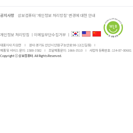
공지사항
삼보컴퓨터 '개인정보 처리방침' 변경에 대한 안내
개인정보 처리방침
ㅣ
이메일무단수집거부
ㅣ
대표이사:지승현
I
본사:경기도 안산시 단원구 능안로 98-12(신길동)
I
제품 및 서비스 문의 : 1588-3582
I
조달제품문의 : 1666-3510
I
사업자 등록번호 : 134-87-00681
Copyright ⓒ 삼보컴퓨터. All Rights Reserved.