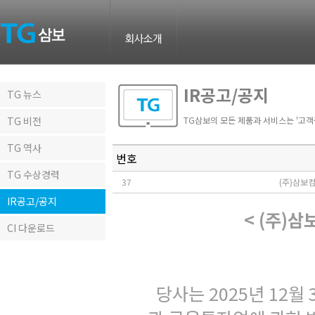
IR공고/공지
TG 뉴스
TG 비전
TG삼보의 모든 제품과 서비스는 '고
TG 역사
번호
TG 수상경력
37
(주)삼보
IR공고/공지
< (
주
)
삼
CI 다운로드
당사는
2025
년
12
월