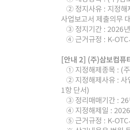
② 정지사유
:
지정해
사업보고서 제출의무 
③ 정지기간
: 2026
④ 근거규정
: K-OTC
[
안내
2] (
주
)
삼보컴퓨터
① 지정해제종목
: (
주
② 지정해제사유
:
사
1
항 단서
)
③ 정리매매기간
: 26
④ 지정해제일
: 202
⑤ 근거규정
: K-OTC