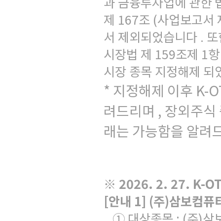
과 금융투자업에 관한 
제
167
조
(
사업보고서 
서 제외되었습니다
.
또
시장법 제
159
조제
1
항
시장 종목 지정해제 
*
지정해제 이후
K-O
려드리며
,
장외주식 
래는 가능함을 알려
※
2026. 2. 27. K-O
[
안내
1] (
주
)
삼보컴퓨터
① 대상종목
: (
주
)
삼