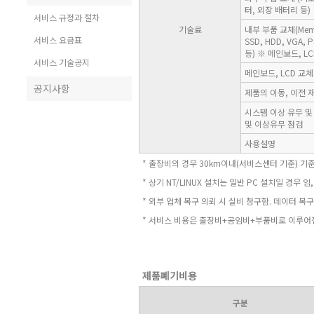
터, 외장 배터리 등)
서비스 규정과 절차
기술료
내부 부품 교체(Mem
서비스 요금표
SSD, HDD, VGA,
등) ※ 메인보드, L
서비스 기술공지
메인보드, LCD 교체
공지사항
제품의 이동, 이전 
시스템 이상 유무 및
및 이상유무 점검
사용설명
* 출장비의 경우 30km이내(서비스센터 기준) 기
* 상기 NT/LINUX 설치는 일반 PC 설치일 경우 
* 외부 업체 복구 의뢰 시 실비 청구함. 데이터 
* 서비스 비용은 출장비+공임비+부품비로 이루어
제품폐기비용
구분