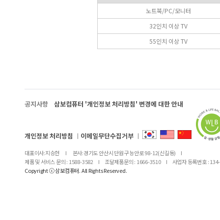
노트북/PC/모니터
32인치 이상 TV
55인치 이상 TV
공지사항
삼보컴퓨터 '개인정보 처리방침' 변경에 대한 안내
개인정보 처리방침
ㅣ
이메일무단수집거부
ㅣ
대표이사:지승현
I
본사:경기도 안산시 단원구 능안로 98-12(신길동)
I
제품 및 서비스 문의 : 1588-3582
I
조달제품문의 : 1666-3510
I
사업자 등록번호 : 134-
Copyright ⓒ 삼보컴퓨터. All Rights Reserved.